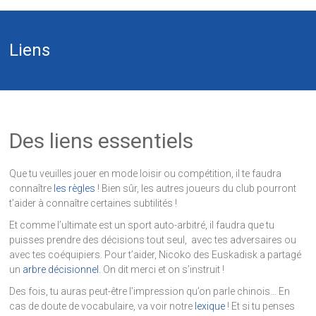
Liens
Des liens essentiels
Que tu veuilles jouer en mode loisir ou compétition, il te faudra
connaître
les règles
! Bien sûr, les autres joueurs du club pourront
t’aider à connaître certaines subtilités !
Et comme l’ultimate est un sport auto-arbitré, il faudra que tu
puisses prendre des décisions tout seul, avec tes adversaires ou
avec tes coéquipiers. Pour t’aider, Nicoko des Euskadisk a partagé
un
arbre décisionnel
. On dit merci et on s’instruit !
Des fois, tu auras peut-être l’impression qu’on parle chinois… En
cas de doute de vocabulaire, va voir notre
lexique
! Et si tu penses