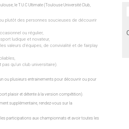
oulouse, le T.U.C Ultimate (Toulouse Université Club,
ou plutôt des personnes soucieuses de découvrir
ccasionnel ou régulier,
port ludique et novateur,
s valeurs d’équipes, de convivialité et de fairplay
liables,
 pas qu’un club universitaire).
’un ou plusieurs entrainements pour découvrir ou pour
port plaisir et détente à la version compétition).
ment supplémentaire, rendez-vous sur la
les participations aux championnats et avoir toutes les