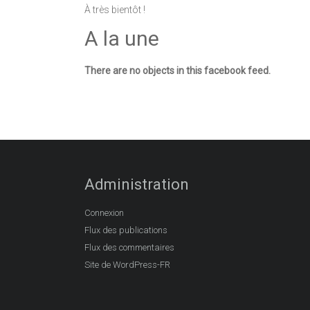
À très bientôt !
A la une
There are no objects in this facebook feed.
Administration
Connexion
Flux des publications
Flux des commentaires
Site de WordPress-FR