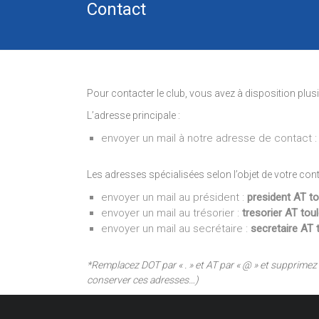
Contact
Pour contacter le club, vous avez à disposition plus
L’adresse principale :
envoyer un mail à notre adresse de contact 
Les adresses spécialisées selon l’objet de votre cont
envoyer un mail au président :
president AT t
envoyer un mail au trésorier :
tresorier AT to
envoyer un mail au secrétaire :
secretaire AT
*Remplacez DOT par « . » et AT par « @ » et supprimez
conserver ces adresses…)