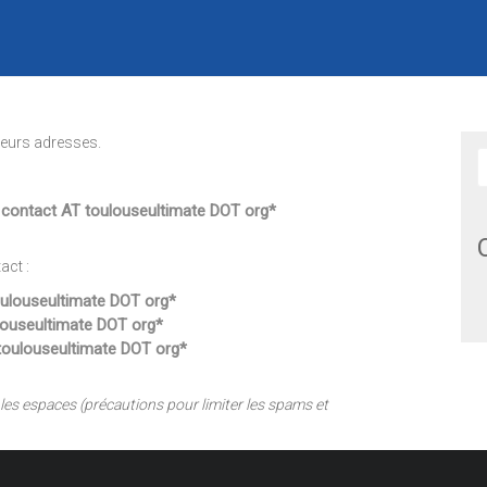
ieurs adresses.
:
contact AT toulouseultimate DOT org*
act :
oulouseultimate DOT org*
ulouseultimate DOT org*
 toulouseultimate DOT org*
 les espaces (précautions pour limiter les spams et